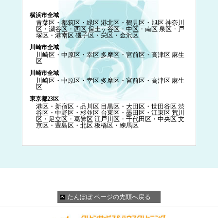
横浜市全域
青葉区・都筑区・緑区
港北区・鶴見区・旭区
神奈川
区・瀬谷区・西区
保土ヶ谷区・中区・南区
泉区・戸
塚区・港南区
磯子区・栄区・金沢区
川崎市全域
川崎区・中原区・幸区
多摩区・宮前区・高津区
麻生
区
川崎市全域
川崎区・中原区・幸区
多摩区・宮前区・高津区
麻生
区
東京都23区
港区・新宿区・品川区
目黒区・大田区・世田谷区
渋
谷区・中野区・杉並区
台東区・墨田区・江東区
荒川
区・足立区・葛飾区
江戸川区・千代田区・中央区
文
京区・豊島区・北区
板橋区・練馬区
たんぽぽ ページの先頭へ戻る